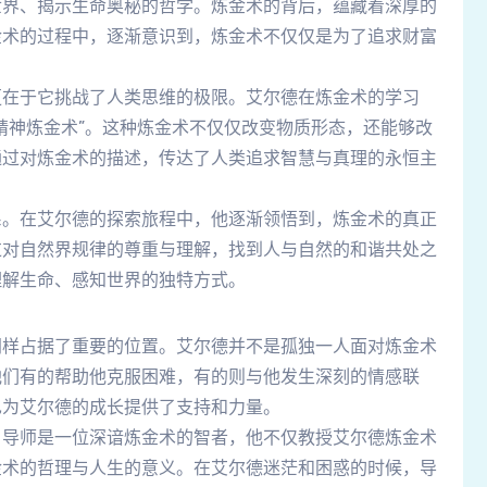
世界、揭示生命奥秘的哲学。炼金术的背后，蕴藏着深厚的
金术的过程中，逐渐意识到，炼金术不仅仅是为了追求财富
。
更在于它挑战了人类思维的极限。艾尔德在炼金术的学习
精神炼金术”。这种炼金术不仅仅改变物质形态，还能够改
通过对炼金术的描述，传达了人类追求智慧与真理的永恒主
系。在艾尔德的探索旅程中，他逐渐领悟到，炼金术的真正
过对自然界规律的尊重与理解，找到人与自然的和谐共处之
理解生命、感知世界的独特方式。
同样占据了重要的位置。艾尔德并不是孤独一人面对炼金术
他们有的帮助他克服困难，有的则与他发生深刻的情感联
也为艾尔德的成长提供了支持和力量。
。导师是一位深谙炼金术的智者，他不仅教授艾尔德炼金术
金术的哲理与人生的意义。在艾尔德迷茫和困惑的时候，导