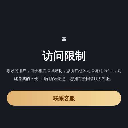
访问限制
尊敬的用户，由于相关法律限制，您所在地区无法访问J9产品，对
此造成的不便，我们深表歉意，您如有疑问请联系客服。
联系客服