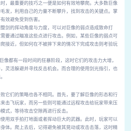
像时，最重要的技巧之一便是如何有效地攀爬。大多数巨像
的毛发，利用自己的力量不断攀升，找到攻击的关键点。掌
够有效避免受到伤害。
调整剑的挥动角度与力度，可以对巨像的弱点造成致命打
家需要通过瞄准这些点进行攻击。例如，某些巨像的弱点可
攀爬接近，但如何在不被摔下来的情况下完成攻击则考验玩
个巨像都有一段时间的狂暴阶段，这时它们的攻击力大增，
奏，灵活躲避并寻找反击机会。而合理的使用剑光指引，也
标。
击败它们的策略也各不相同。首先，要了解巨像的形态和行
体来击飞玩家，而另一些则可能通过远程攻击给玩家带来压
动模式，等待攻击空隙再进行反击。
如使用双手拍打地面或者挥动巨大的武器。此时，玩家可以
的身体。爬上去后，记得避免被其晃动或攻击击落，这时精