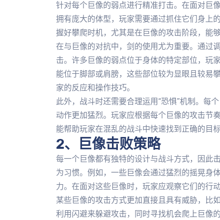
针对每个巨像的弱点进行精准打击。在面对巨
拥有庞大的体型，玩家需要通过抓住它们身上
握好攀爬时机，尤其是在巨像的攻击阶段，能
在与巨像的对抗中，剑的使用尤为重要。通过
击。许多巨像的弱点位于身体的特定部位，玩
能位于脚部或肩膀，这些部位较为显眼且较易
家的反应和操作技巧。
此外，战斗时还需要合理运用“恐惧”机制。每
动作更加猛烈。玩家应根据每个巨像的攻击节
能帮助玩家在混乱的战斗中快速找到正确的目
2、巨像击败策略
每一个巨像都有独特的设计与战斗方式，因此
为习惯。例如，一些巨像会通过猛烈的摇晃身
力。在面对这些巨像时，玩家应观察它们的行
某些巨像的攻击方式更加直接且具有威胁，比
利用闪避来躲避攻击，同时寻找机会爬上巨像